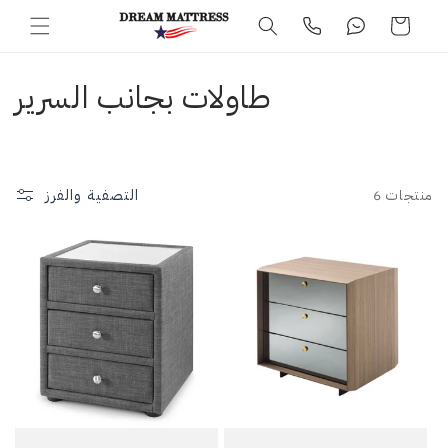
عربة
انتقل إلى
المحتوى
التسوق
م
طاولات بجانب السرير
ج
م
التصفية والفرز
6 منتجات
و
ع
ة
: