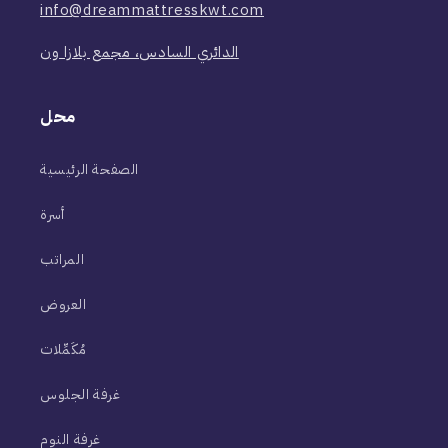
info@dreammattresskwt.com
الدائري السادس، مجمع بلازا ون
محل
الصفحة الرئيسية
أسرة
المراتب
العروض
مُكَمِّلات
غرفة الجلوس
غرفة النوم